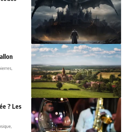
allon
ierres,
née ? Les
sique,