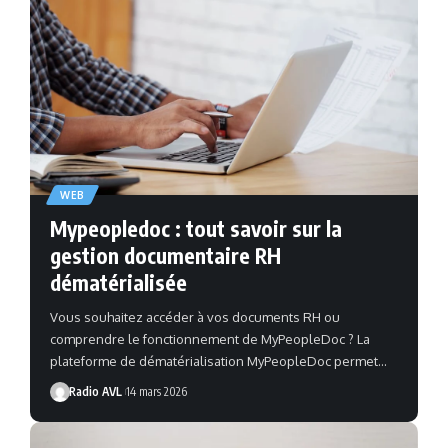
WEB
Mypeopledoc : tout savoir sur la
gestion documentaire RH
dématérialisée
Vous souhaitez accéder à vos documents RH ou
comprendre le fonctionnement de MyPeopleDoc ? La
plateforme de dématérialisation MyPeopleDoc permet…
Radio AVL
14 mars 2026