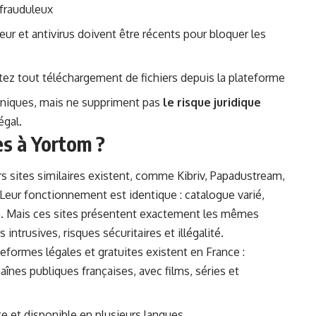
 frauduleux
eur et antivirus doivent être récents pour bloquer les
itez tout téléchargement de fichiers depuis la plateforme
hniques, mais ne suppriment pas
le risque juridique
égal.
es à Yortom ?
s sites similaires existent, comme
Kibriv,
Papadustream,
 Leur fonctionnement est identique : catalogue varié,
ion. Mais ces sites présentent exactement les mêmes
ntrusives, risques sécuritaires et illégalité.
eformes légales et gratuites existent en France :
haînes publiques françaises, avec films, séries et
uite et disponible en plusieurs langues