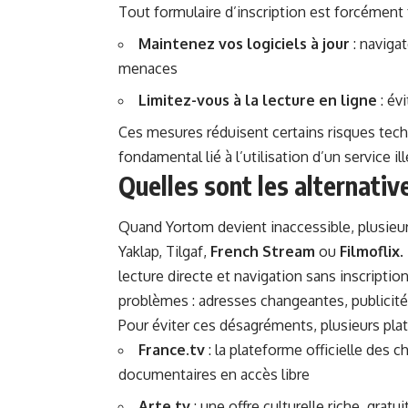
Tout formulaire d’inscription est forcément
Maintenez vos logiciels à jour
: navigat
menaces
Limitez-vous à la lecture en ligne
: év
Ces mesures réduisent certains risques tec
fondamental lié à l’utilisation d’un service ill
Quelles sont les alternativ
Quand Yortom devient inaccessible, plusieur
Yaklap
,
Tilgaf
,
French Stream
ou
Filmoflix
.
lecture directe et navigation sans inscript
problèmes : adresses changeantes, publicités i
Pour éviter ces désagréments, plusieurs plat
France.tv
: la plateforme officielle des c
documentaires en accès libre
Arte.tv
: une offre culturelle riche, grat